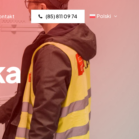
Polski
ontakt
(85) 811 09 74
k
a