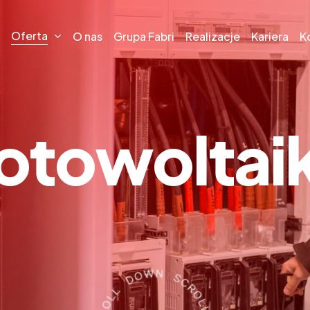
Oferta
O nas
Grupa Fabri
Realizacje
Kariera
K
o
t
o
w
o
l
t
a
i