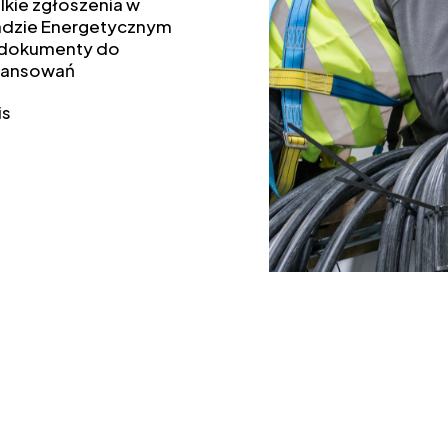
kie zgłoszenia w
adzie Energetycznym
 dokumenty do
nansowań
is