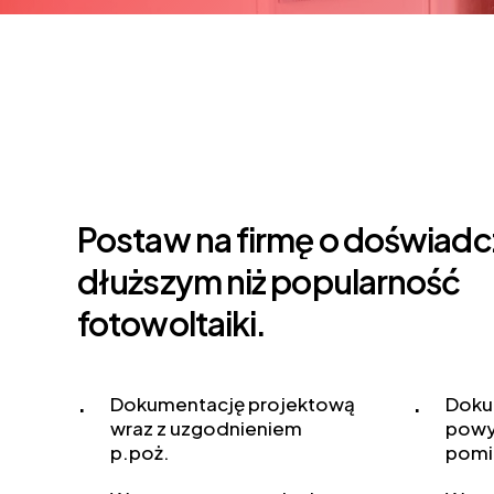
Postaw
na
firmę
o
doświadc
dłuższym
niż
popularność
fotowoltaiki.
Dokumentację projektową
Doku
wraz z uzgodnieniem
powy
p.poż.
pomi