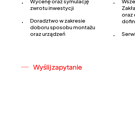
Wycenę oraz symulację
Wszel
zwrotu inwestycji
Zakł
oraz
Doradztwo w zakresie
dofi
doboru sposobu montażu
oraz urządzeń
Serw
Wyślij zapytanie